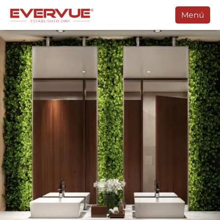
Menú
Productos
Manuales
Clientes
Soporte
Contacte Con
Comprar
Programar Una Llamada