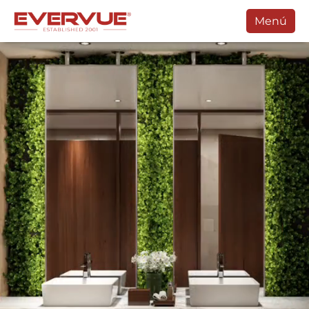
Menú
Productos
Manuales
Clientes
Soporte
Contacte Con
Comprar
Programar Una Llamada