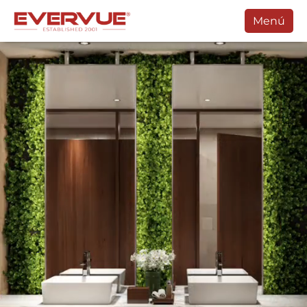
Menú
Productos
Manuales
Clientes
Soporte
Contacte Con
Comprar
Programar Una Llamada