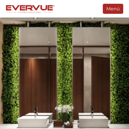
Menú
Productos
Manuales
Clientes
Soporte
Contacte Con
Comprar
Programar Una Llamada