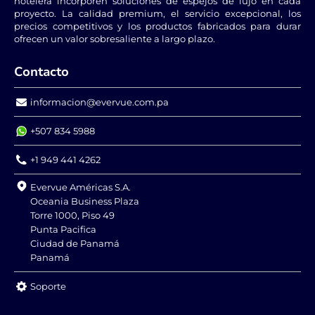
hotelera incorporen soluciones de espejos de lujo en cada
que le confiere un
obsoletas, como los
proyecto. La calidad premium, el servicio excepcional, los
aspecto moderno y
sistemas
precios competitivos y los productos fabricados para durar
ofrecen un valor sobresaliente a largo plazo.
elegante
fluorescentes, lo que
(dependiendo del
da lugar a espejos de
modelo).
hasta 30-50mm de
Contacto
grosor, lo que
supone un
informacion@evervue.com.pa
desperdicio de
espacio y
+507 834 5988
compromete la
estética moderna del
+1 949 441 4262
cuarto de baño.
Evervue Américas S.A.
Oceania Business Plaza
Torre 1000, Piso 49
Punta Pacifica
Ciudad de Panamá
Panamá
Soporte
Sistema Seguro
Riesgo de Alta