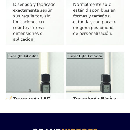
Diseñado y fabricado
Normalmente solo
exactamente según
están disponibles en
sus requisitos, sin
formas y tamaños
limitaciones en
estándar, con poca o
cuanto a forma,
ninguna posibilidad
dimensiones o
de personalización.
aplicación.
Tecnología LED
Tecnología Básica
Avanzada
de Iluminación
Los LED de última
Una ingeniería
generación y alta
sencilla provoca
eficiencia energética
pérdidas de luz y una
reducen el consumo
menor eficiencia. La