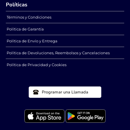
Políticas
de Baja Tensión
Tensión
Alimentado por un
Utiliza sistemas de
sistema seguro de 24
110-220 V
Términos y Condiciones
voltios para
conectados
garantizar la máxima
directamente a la
Política de Garantía
seguridad y
parte posterior del
fiabilidad.
espejo, lo que
Política de Envío y Entrega
aumenta el riesgo en
entornos húmedos y
Política de Devoluciones, Reembolsos y Cancelaciones
los posibles
conflictos con las
Política de Privacidad y Cookies
normas eléctricas
locales.
Programar una Llamada