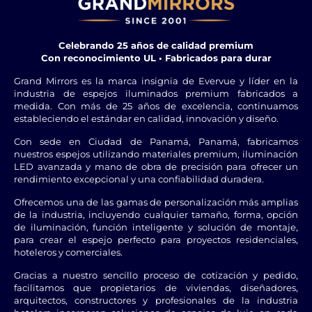
de energía y los
iluminación suele ser
costes operativos. La
desigual y pueden
carcasa LED
verse puntos LED
Celebrando 25 años de calidad premium
especialmente
individuales.
Con reconocimiento UL • Fabricados para durar
diseñada minimiza la
pérdida de luz y
Grand Mirrors es la marca insignia de Evervue y líder en la
industria de espejos iluminados premium fabricados a
maximiza los
medida. Con más de 25 años de excelencia, continuamos
lúmenes útiles.
estableciendo el estándar en calidad, innovación y diseño.
Con sede en Ciudad de Panamá, Panamá, fabricamos
nuestros espejos utilizando materiales premium, iluminación
LED avanzada y mano de obra de precisión para ofrecer un
rendimiento excepcional y una confiabilidad duradera.
Ofrecemos una de las gamas de personalización más amplias
de la industria, incluyendo cualquier tamaño, forma, opción
de iluminación, función inteligente y solución de montaje,
para crear el espejo perfecto para proyectos residenciales,
Espejo LED
Diseño Mucho
hoteleros y comerciales.
Ultrafino
Más Grueso
Gracias a nuestro sencillo proceso de cotización y pedido,
LUX presenta un
A menudo se basan
facilitamos que propietarios de viviendas, diseñadores,
diseño ultradelgado
en tecnologías de
arquitectos, constructores y profesionales de la industria
de solo 10mm, lo
iluminación